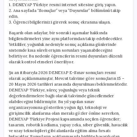
1. DENEYAP Türkiye resmi internet sitesine giriş yapın.
2. Ana sayfada “Sonuçlar” veya “Duyurular” bölümünü takip
edin.
3. Öğrenci bilgilerinizi girerek sonuç ekranına ulaşın.
Başarılı olan adaylar, bir sonraki aşamalar hakkında
bilgilendirmeleri yine aynı platformdan takip edebilecekler.
Yetkililer, yoğunluk nedeniyle sonuç açıklama günlerinde
sistemde kısa süreli erişim sorunları yaşanabileceğini
belirtiyor. Bu nedenle öğrencilerin resmi duyuruları düzenli
olarak kontrol etmeleri öneriliyor.
Şu an itibarıyla 2026 DENEYAP E-Sınav sonuçları resmi
olarak açıklanmamıştır. Mevcut takvime göre sonuçların 15 –
20 Mayıs 2026 tarihleri arasında duyurulması beklenmektedir.
DENEYAP Türkiye, süreç yoğunluğu veya teknik
değerlendirmelere bağlı olarak takvimde güncellemeler
olabileceğini bildirmiştir. Bu yıl yapılan sınav
organizasyonuna gösterilen yoğun ilgi, teknoloji ve
girişimcilik alanlarına olan merakı gözler önüne sererken,
DENEYAP Türkiye Projesi kapsamında seçilen öğrenciler;
tasarım, robotik kodlama, yapay zeka, siber güvenlik, havacılık
ve uzay teknolojileri gibi alanlarda eğitim alma fırsatı
bulacaklar. Sonuçların açıklanmasıyla birlikte başarılı olan