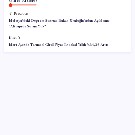
Other Articles
Previous
Malatya’daki Deprem Sonrası Bakan Uraloğlu’ndan Açıklama:
“Altyapıda Sorun Yok”
Next
Mart Ayında Tarımsal Girdi Fiyat Endeksi Yıllık %34,26 Arttı
SON YAZILAR
Telif baskısı sonuç verdi: Suno şarkılarına dijital imza
geliyor