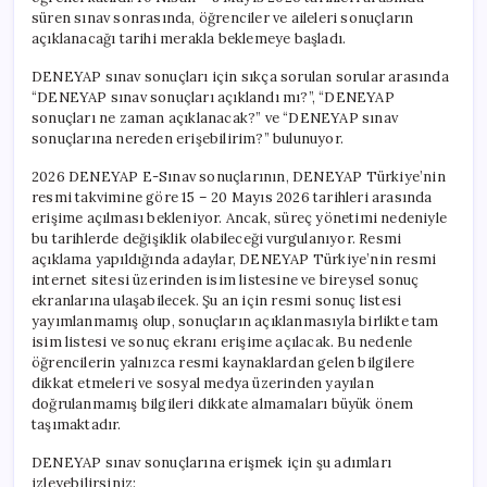
süren sınav sonrasında, öğrenciler ve aileleri sonuçların
açıklanacağı tarihi merakla beklemeye başladı.
DENEYAP sınav sonuçları için sıkça sorulan sorular arasında
“DENEYAP sınav sonuçları açıklandı mı?”, “DENEYAP
sonuçları ne zaman açıklanacak?” ve “DENEYAP sınav
sonuçlarına nereden erişebilirim?” bulunuyor.
2026 DENEYAP E-Sınav sonuçlarının, DENEYAP Türkiye’nin
resmi takvimine göre 15 – 20 Mayıs 2026 tarihleri arasında
erişime açılması bekleniyor. Ancak, süreç yönetimi nedeniyle
bu tarihlerde değişiklik olabileceği vurgulanıyor. Resmi
açıklama yapıldığında adaylar, DENEYAP Türkiye’nin resmi
internet sitesi üzerinden isim listesine ve bireysel sonuç
ekranlarına ulaşabilecek. Şu an için resmi sonuç listesi
yayımlanmamış olup, sonuçların açıklanmasıyla birlikte tam
isim listesi ve sonuç ekranı erişime açılacak. Bu nedenle
öğrencilerin yalnızca resmi kaynaklardan gelen bilgilere
dikkat etmeleri ve sosyal medya üzerinden yayılan
doğrulanmamış bilgileri dikkate almamaları büyük önem
taşımaktadır.
DENEYAP sınav sonuçlarına erişmek için şu adımları
izleyebilirsiniz: