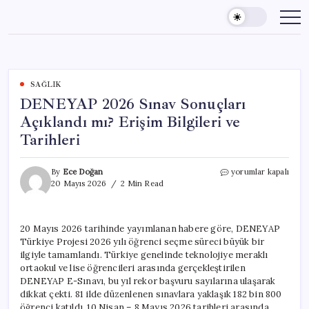
Skip
to
content
SAĞLIK
DENEYAP 2026 Sınav Sonuçları
Açıklandı mı? Erişim Bilgileri ve
Tarihleri
DENEYAP
By
Ece Doğan
yorumlar kapalı
2026
20 Mayıs 2026
2 Min Read
Sınav
Sonuçları
Açıklandı
20 Mayıs 2026 tarihinde yayımlanan habere göre, DENEYAP
mı?
Türkiye Projesi 2026 yılı öğrenci seçme süreci büyük bir
Erişim
Bilgileri
ilgiyle tamamlandı. Türkiye genelinde teknolojiye meraklı
ve
ortaokul ve lise öğrencileri arasında gerçekleştirilen
Tarihleri
DENEYAP E-Sınavı, bu yıl rekor başvuru sayılarına ulaşarak
için
dikkat çekti. 81 ilde düzenlenen sınavlara yaklaşık 182 bin 800
öğrenci katıldı. 10 Nisan – 8 Mayıs 2026 tarihleri arasında