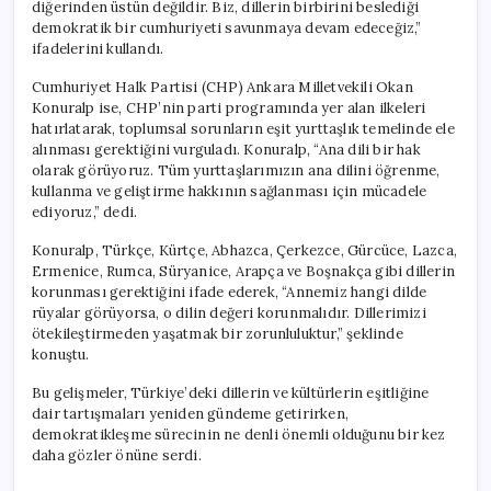
diğerinden üstün değildir. Biz, dillerin birbirini beslediği
demokratik bir cumhuriyeti savunmaya devam edeceğiz,”
ifadelerini kullandı.
Cumhuriyet Halk Partisi (CHP) Ankara Milletvekili Okan
Konuralp ise, CHP’nin parti programında yer alan ilkeleri
hatırlatarak, toplumsal sorunların eşit yurttaşlık temelinde ele
alınması gerektiğini vurguladı. Konuralp, “Ana dili bir hak
olarak görüyoruz. Tüm yurttaşlarımızın ana dilini öğrenme,
kullanma ve geliştirme hakkının sağlanması için mücadele
ediyoruz,” dedi.
Konuralp, Türkçe, Kürtçe, Abhazca, Çerkezce, Gürcüce, Lazca,
Ermenice, Rumca, Süryanice, Arapça ve Boşnakça gibi dillerin
korunması gerektiğini ifade ederek, “Annemiz hangi dilde
rüyalar görüyorsa, o dilin değeri korunmalıdır. Dillerimizi
ötekileştirmeden yaşatmak bir zorunluluktur,” şeklinde
konuştu.
Bu gelişmeler, Türkiye’deki dillerin ve kültürlerin eşitliğine
dair tartışmaları yeniden gündeme getirirken,
demokratikleşme sürecinin ne denli önemli olduğunu bir kez
daha gözler önüne serdi.