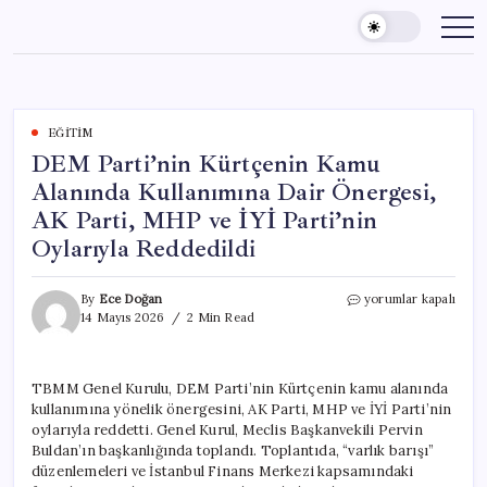
Skip
to
content
EĞITIM
DEM Parti’nin Kürtçenin Kamu
Alanında Kullanımına Dair Önergesi,
AK Parti, MHP ve İYİ Parti’nin
Oylarıyla Reddedildi
DEM
By
Ece Doğan
yorumlar kapalı
Parti’nin
14 Mayıs 2026
2 Min Read
Kürtçenin
Kamu
Alanında
TBMM Genel Kurulu, DEM Parti’nin Kürtçenin kamu alanında
Kullanımına
kullanımına yönelik önergesini, AK Parti, MHP ve İYİ Parti’nin
Dair
Önergesi,
oylarıyla reddetti. Genel Kurul, Meclis Başkanvekili Pervin
AK
Buldan’ın başkanlığında toplandı. Toplantıda, “varlık barışı”
Parti,
düzenlemeleri ve İstanbul Finans Merkezi kapsamındaki
MHP