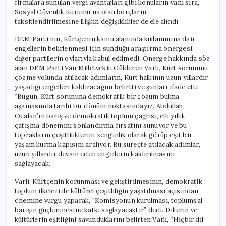
firmalara sunulan vergi avantajları gibi konuların yanı sıra,
ve
Sosyal Güvenlik Kurumu’na olan borçların
İYİ
taksitlendirilmesine ilişkin değişiklikler de ele alındı.
Parti’nin
Oylarıyla
DEM Parti’nin, Kürtçenin kamu alanında kullanımına dair
Reddedildi
engellerin belirlenmesi için sunduğu araştırma önergesi,
için
diğer partilerin oylarıyla kabul edilmedi. Önerge hakkında söz
alan DEM Parti Van Milletvekili Gülderen Varlı, Kürt sorununu
çözme yolunda atılacak adımların, Kürt halkının uzun yıllardır
yaşadığı engelleri kaldıracağını belirtti ve şunları ifade etti:
“Bugün, Kürt sorununa demokratik bir çözüm bulma
aşamasında tarihi bir dönüm noktasındayız. Abdullah
Öcalan’ın barış ve demokratik toplum çağrısı, elli yıllık
çatışma dönemini sonlandırma fırsatını sunuyor ve bu
toprakların çeşitliliklerini zenginlik olarak görüp eşit bir
yaşam kurma kapısını aralıyor. Bu süreçte atılacak adımlar,
uzun yıllardır devam eden engellerin kaldırılmasını
sağlayacak.”
Varlı, Kürtçenin korunması ve geliştirilmesinin, demokratik
toplum ilkeleri ile kültürel çeşitliliğin yaşatılması açısından
önemine vurgu yaparak, “Komisyonun kurulması, toplumsal
barışın güçlenmesine katkı sağlayacaktır,” dedi. Dillerin ve
kültürlerin eşitliğini savunduklarını belirten Varlı, “Hiçbir dil