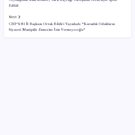
Edildi
Next
CHP’li 81 İl Başkanı Ortak Bildiri Yayınladı: “Karanlık Odakların
Siyaseti Manipüle Etmesine İzin Vermeyeceğiz”
SON YAZILAR
Halkbank’tan beklenti üstü net kâr
AB’den 348 uyduluk güvenlik iletişim ağına onay
Telif baskısı sonuç verdi: Suno şarkılarına dijital imza
geliyor