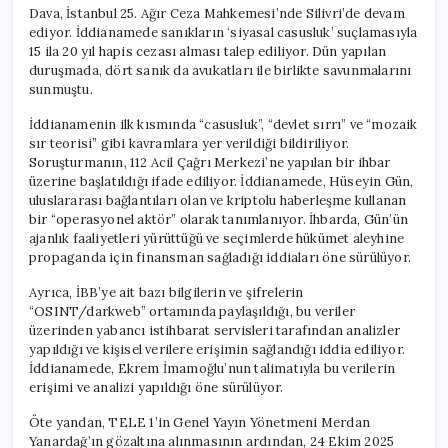
Dava, İstanbul 25. Ağır Ceza Mahkemesi’nde Silivri’de devam
ediyor. İddianamede sanıkların ‘siyasal casusluk’ suçlamasıyla
15 ila 20 yıl hapis cezası alması talep ediliyor. Dün yapılan
duruşmada, dört sanık da avukatları ile birlikte savunmalarını
sunmuştu.
İddianamenin ilk kısmında “casusluk”, “devlet sırrı” ve “mozaik
sır teorisi” gibi kavramlara yer verildiği bildiriliyor.
Soruşturmanın, 112 Acil Çağrı Merkezi’ne yapılan bir ihbar
üzerine başlatıldığı ifade ediliyor. İddianamede, Hüseyin Gün,
uluslararası bağlantıları olan ve kriptolu haberleşme kullanan
bir “operasyonel aktör” olarak tanımlanıyor. İhbarda, Gün’ün
ajanlık faaliyetleri yürüttüğü ve seçimlerde hükümet aleyhine
propaganda için finansman sağladığı iddiaları öne sürülüyor.
Ayrıca, İBB’ye ait bazı bilgilerin ve şifrelerin
“OSINT/darkweb” ortamında paylaşıldığı, bu veriler
üzerinden yabancı istihbarat servisleri tarafından analizler
yapıldığı ve kişisel verilere erişimin sağlandığı iddia ediliyor.
İddianamede, Ekrem İmamoğlu’nun talimatıyla bu verilerin
erişimi ve analizi yapıldığı öne sürülüyor.
Öte yandan, TELE 1’in Genel Yayın Yönetmeni Merdan
Yanardağ’ın gözaltına alınmasının ardından, 24 Ekim 2025