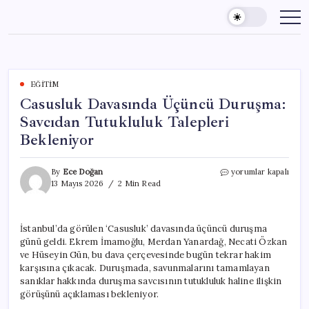
Skip
to
content
EĞITIM
Casusluk Davasında Üçüncü Duruşma:
Savcıdan Tutukluluk Talepleri
Bekleniyor
Casusluk
By
Ece Doğan
yorumlar kapalı
Davasında
13 Mayıs 2026
2 Min Read
Üçüncü
Duruşma:
Savcıdan
İstanbul’da görülen ‘Casusluk’ davasında üçüncü duruşma
Tutukluluk
günü geldi. Ekrem İmamoğlu, Merdan Yanardağ, Necati Özkan
Talepleri
Bekleniyor
ve Hüseyin Gün, bu dava çerçevesinde bugün tekrar hakim
için
karşısına çıkacak. Duruşmada, savunmalarını tamamlayan
sanıklar hakkında duruşma savcısının tutukluluk haline ilişkin
görüşünü açıklaması bekleniyor.