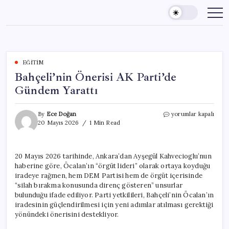
Skip
to
content
EĞITIM
Bahçeli’nin Önerisi AK Parti’de
Gündem Yarattı
Bahçeli’nin
By
Ece Doğan
yorumlar kapalı
Önerisi
20 Mayıs 2026
1 Min Read
AK
Parti’de
Gündem
20 Mayıs 2026 tarihinde, Ankara’dan Ayşegül Kahvecioglu’nun
Yarattı
haberine göre, Öcalan’ın “örgüt lideri” olarak ortaya koyduğu
için
iradeye rağmen, hem DEM Partisi hem de örgüt içerisinde
“silah bırakma konusunda direnç gösteren” unsurlar
bulunduğu ifade ediliyor. Parti yetkilileri, Bahçeli’nin Öcalan’ın
iradesinin güçlendirilmesi için yeni adımlar atılması gerektiği
yönündeki önerisini destekliyor.