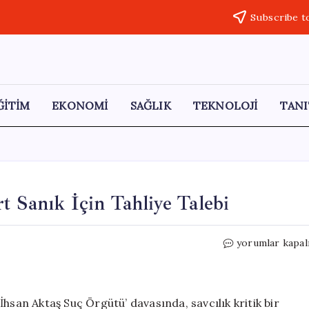
Subscribe t
ĞİTİM
EKONOMİ
SAĞLIK
TEKNOLOJİ
TANI
t Sanık İçin Tahliye Talebi
Aziz
yorumlar kapal
İhsan
Aktaş
Davasında
Dört
hsan Aktaş Suç Örgütü’ davasında, savcılık kritik bir