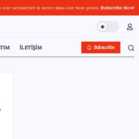
o our newsletter & never miss our best posts.
Subscribe Now!
TIM
İLETİŞİM
Subscribe
ı
SON YAZILAR
Yunanistan’dan Marmaris’e 2 bin 768 kişi
birden akın etti