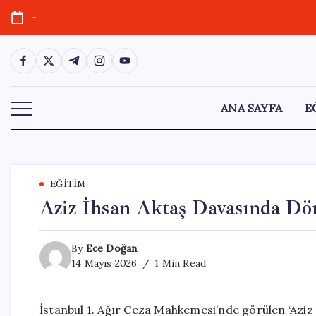
Skip
-
to
content
https://www.facebook.com/
https://twitter.com/
https://t.me/
https://www.instagram.com/
https://youtube.com/
ANA SAYFA
E
EĞITIM
Aziz İhsan Aktaş Davasında Dör
By
Ece Doğan
14 Mayıs 2026
1 Min Read
İstanbul 1. Ağır Ceza Mahkemesi’nde görülen ‘Aziz İ