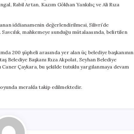
Sanık
gal, Rabil Artan, Kazım Gökhan Yankılıç ve Ali Rıza
İçin
Tahliye
Talebi
anan iddianamenin değerlendirilmesi, Silivri’de
için
ı. Savcılık, mahkemeye sunduğu mütalaasında, belirtilen
amda 200 şüpheli arasında yer alan üç belediye başkanının
taş Belediye Başkanı Rıza Akpolat, Seyhan Belediye
u Caner Çaykara, bu şekilde tutuklu yargılanmaya devam
muoyunda merakla takip edilmektedir.