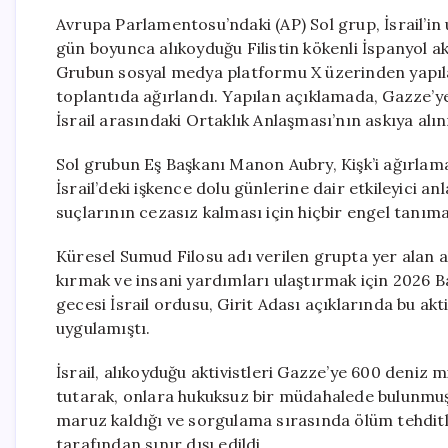
Avrupa Parlamentosu’ndaki (AP) Sol grup, İsrail’in 
gün boyunca alıkoyduğu Filistin kökenli İspanyol ak
Grubun sosyal medya platformu X üzerinden yapıla
toplantıda ağırlandı. Yapılan açıklamada, Gazze’ye 
İsrail arasındaki Ortaklık Anlaşması’nın askıya al
Sol grubun Eş Başkanı Manon Aubry, Kişk’i ağırlama
İsrail’deki işkence dolu günlerine dair etkileyici a
suçlarının cezasız kalması için hiçbir engel tanıma
Küresel Sumud Filosu adı verilen grupta yer alan akt
kırmak ve insani yardımları ulaştırmak için 2026 
gecesi İsrail ordusu, Girit Adası açıklarında bu akt
uygulamıştı.
İsrail, alıkoyduğu aktivistleri Gazze’ye 600 deniz m
tutarak, onlara hukuksuz bir müdahalede bulunmuşt
maruz kaldığı ve sorgulama sırasında ölüm tehditleriyl
tarafından sınır dışı edildi.