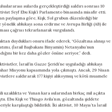
Aktivist
uluslararası sularda gerçekleştirdiği saldırı sonrası 10
Seyf
tivist Seyf Ebu Kişk’i Parlamento binasında misafir etti.
Ebu
n paylaşıma göre, Kişk, Sol grubun düzenlediği bir
Kişk’i
yönelik ablukayı sona erdirme ve Avrupa Birliği (AB) ile
Ağırladı
ınması çağrısı tekrarlanarak vurgulandı.
için
ktan duydukları onuru ifade ederek, “Gözaltına alınışı ve
nlatımı, (İsrail Başbakanı Binyamin) Netanyahu’nun
dığını bir kez daha gözler önüne seriyor,” dedi.
ivistler, İsrail’in Gazze Şeridi’ne uyguladığı ablukayı
Bahar Misyonu kapsamında yola çıkmıştı. Ancak, 29 Nisan
ivistlere saldırarak 177 kişiyi alıkoymuş ve kötü muamele
ili uzaklıkta ve Yunan kara sularından birkaç mil açıkta
u. Ebu Kişk ve Thiago Avila’nın, gözaltında şiddete
e karşılaştığı bildirildi. İki aktivist, 10 Mayıs’ta İsrail