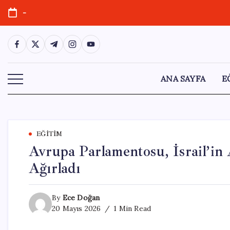
Skip
-
to
content
https://www.facebook.com/
https://twitter.com/
https://t.me/
https://www.instagram.com/
https://youtube.com/
ANA SAYFA
E
EĞITIM
Avrupa Parlamentosu, İsrail’in
Ağırladı
By
Ece Doğan
20 Mayıs 2026
1 Min Read