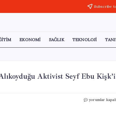
Subscribe t
ĞİTİM
EKONOMİ
SAĞLIK
TEKNOLOJİ
TANI
 Alıkoyduğu Aktivist Seyf Ebu Kişk’i
Avrupa
yorumlar kapal
Parlamentosu,
İsrail’in
Alıkoyduğu