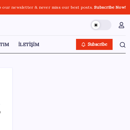
o our newsletter & never miss our best posts.
Subscribe Now!
TIM
İLETİŞİM
Subscribe
SON YAZILAR
ı
Köprülere talip olan Fransız şirket
komşunun elektriğini döşüyor