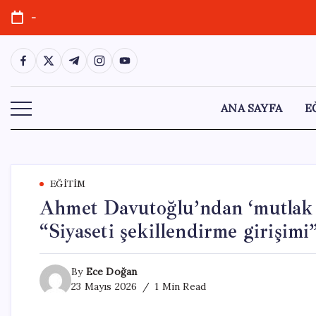
Skip
-
to
content
https://www.facebook.com/
https://twitter.com/
https://t.me/
https://www.instagram.com/
https://youtube.com/
ANA SAYFA
E
EĞITIM
Ahmet Davutoğlu’ndan ‘mutlak bu
“Siyaseti şekillendirme girişimi
By
Ece Doğan
23 Mayıs 2026
1 Min Read