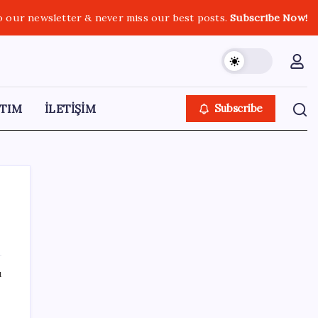
o our newsletter & never miss our best posts.
Subscribe Now!
TIM
İLETİŞİM
Subscribe
SON YAZILAR
ı
OpenAI’ın İlk Cihazı için Fiyat ve Tasarım
Belli Oldu