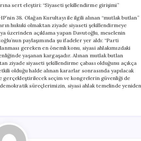
kararına
sert
nin 38. Olağan Kurultayı ile ilgili alınan “mutlak butlan”
eleştiri:
rarın hukuki olmaktan ziyade siyaseti şekillendirmeye
“Siyaseti
edya üzerinden açıklama yapan Davutoğlu, meselenin
şekillendirme
girişimi”
oğlu’nun paylaşımında şu ifadeler yer aldı: “Parti
için
klanması gereken en önemli konu, siyasi ahlakımızdaki
liğinde yaşanan kargaşadır. Alınan mutlak butlan
tan ziyade siyaseti şekillendirme çabası olduğunu açıkça
kili olduğu halde alınan kararlar sonrasında yapılacak
ide gerçekleştirilecek seçim ve kongrelerin güvenliği de
 demokratik süreçlerimizin, siyasi ahlak temelinde yenide