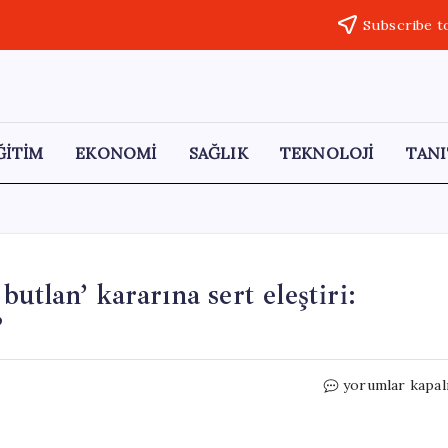
Subscribe t
ĞİTİM
EKONOMİ
SAĞLIK
TEKNOLOJİ
TANI
tlan’ kararına sert eleştiri:
”
Ahmet
yorumlar kapal
Davutoğlu’ndan
‘mutlak
butlan’