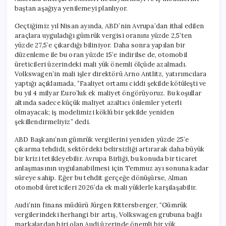
baştan aşağıya yenilemeyi planlıyor.
Geçtiğimiz yıl Nisan ayında, ABD’nin Avrupa’dan ithal edilen
araçlara uyguladığı gümrük vergisi oranını yüzde 2,5’ten
yüzde 27,5’e çıkardığı biliniyor. Daha sonra yapılan bir
düzenleme ile bu oran yüzde 15’e indirilse de, otomobil
üreticileri üzerindeki mali yük önemli ölçüde azalmadı.
Volkswagen’in mali işler direktörü Arno Antlitz, yatırımcılara
yaptığı açıklamada, “Faaliyet ortamı ciddi şekilde kötüleşti ve
bu yıl 4 milyar Euro’luk ek maliyet öngörüyoruz. Bu koşullar
altında sadece küçük maliyet azaltıcı önlemler yeterli
olmayacak; iş modelimizi köklü bir şekilde yeniden
şekillendirmeliyiz” dedi.
ABD Başkanı’nın gümrük vergilerini yeniden yüzde 25’e
çıkarma tehdidi, sektördeki belirsizliği artırarak daha büyük
bir krizi tetikleyebilir. Avrupa Birliği, bu konuda bir ticaret
anlaşmasının uygulanabilmesi için Temmuz ayı sonuna kadar
süreye sahip. Eğer bu tehdit gerçeğe dönüşürse, Alman
otomobil üreticileri 2026’da ek mali yüklerle karşılaşabilir.
Audi’nin finans müdürü Jürgen Rittersberger, “Gümrük
vergilerindeki herhangi bir artış, Volkswagen grubuna bağlı
markalardan biri olan Audi üzerinde önemli bir yük