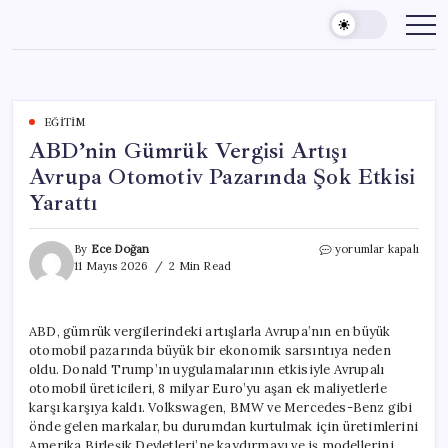
Skip
to
content
EĞITIM
ABD’nin Gümrük Vergisi Artışı
Avrupa Otomotiv Pazarında Şok Etkisi
Yarattı
ABD’nin
By
Ece Doğan
yorumlar kapalı
Gümrük
11 Mayıs 2026
2 Min Read
Vergisi
Artışı
Avrupa
ABD, gümrük vergilerindeki artışlarla Avrupa’nın en büyük
Otomotiv
otomobil pazarında büyük bir ekonomik sarsıntıya neden
Pazarında
Şok
oldu. Donald Trump’ın uygulamalarının etkisiyle Avrupalı
Etkisi
otomobil üreticileri, 8 milyar Euro’yu aşan ek maliyetlerle
Yarattı
karşı karşıya kaldı. Volkswagen, BMW ve Mercedes-Benz gibi
için
önde gelen markalar, bu durumdan kurtulmak için üretimlerini
Amerika Birleşik Devletleri’ne kaydırmayı ve iş modellerini