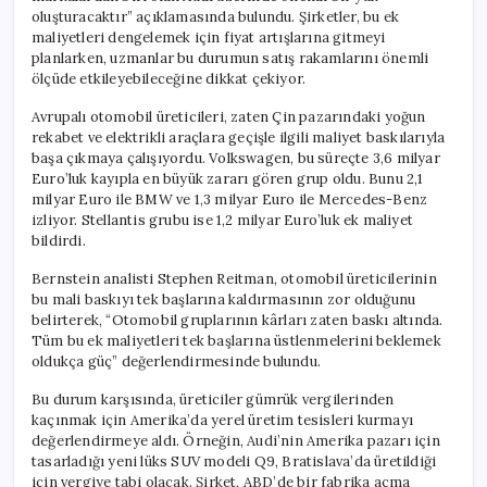
oluşturacaktır” açıklamasında bulundu. Şirketler, bu ek
maliyetleri dengelemek için fiyat artışlarına gitmeyi
planlarken, uzmanlar bu durumun satış rakamlarını önemli
ölçüde etkileyebileceğine dikkat çekiyor.
Avrupalı otomobil üreticileri, zaten Çin pazarındaki yoğun
rekabet ve elektrikli araçlara geçişle ilgili maliyet baskılarıyla
başa çıkmaya çalışıyordu. Volkswagen, bu süreçte 3,6 milyar
Euro’luk kayıpla en büyük zararı gören grup oldu. Bunu 2,1
milyar Euro ile BMW ve 1,3 milyar Euro ile Mercedes-Benz
izliyor. Stellantis grubu ise 1,2 milyar Euro’luk ek maliyet
bildirdi.
Bernstein analisti Stephen Reitman, otomobil üreticilerinin
bu mali baskıyı tek başlarına kaldırmasının zor olduğunu
belirterek, “Otomobil gruplarının kârları zaten baskı altında.
Tüm bu ek maliyetleri tek başlarına üstlenmelerini beklemek
oldukça güç” değerlendirmesinde bulundu.
Bu durum karşısında, üreticiler gümrük vergilerinden
kaçınmak için Amerika’da yerel üretim tesisleri kurmayı
değerlendirmeye aldı. Örneğin, Audi’nin Amerika pazarı için
tasarladığı yeni lüks SUV modeli Q9, Bratislava’da üretildiği
için vergiye tabi olacak. Şirket, ABD’de bir fabrika açma