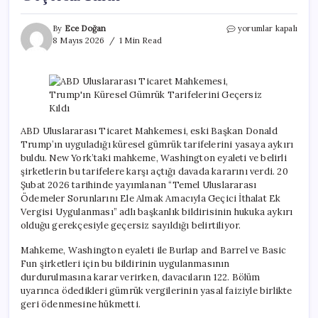
ABD
By
Ece Doğan
yorumlar kapalı
Uluslararası
8 Mayıs 2026
1 Min Read
Ticaret
Mahkemesi,
Trump’ın
Küresel
Gümrük
Tarifelerini
Geçersiz
ABD Uluslararası Ticaret Mahkemesi, eski Başkan Donald
Kıldı
Trump’ın uyguladığı küresel gümrük tarifelerini yasaya aykırı
için
buldu. New York’taki mahkeme, Washington eyaleti ve belirli
şirketlerin bu tarifelere karşı açtığı davada kararını verdi. 20
Şubat 2026 tarihinde yayımlanan “Temel Uluslararası
Ödemeler Sorunlarını Ele Almak Amacıyla Geçici İthalat Ek
Vergisi Uygulanması” adlı başkanlık bildirisinin hukuka aykırı
olduğu gerekçesiyle geçersiz sayıldığı belirtiliyor.
Mahkeme, Washington eyaleti ile Burlap and Barrel ve Basic
Fun şirketleri için bu bildirinin uygulanmasının
durdurulmasına karar verirken, davacıların 122. Bölüm
uyarınca ödedikleri gümrük vergilerinin yasal faiziyle birlikte
geri ödenmesine hükmetti.