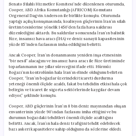
Senato Silahlı Hizmetler Komitesi’nde düzenlenen oturumda,
Cooper, ABD Afrika Komutanlığı (AFRICOM) Komutanı
Orgeneral Dagvin Anderson ile birlikte konuştu. Oturumda
yaptığı açılış konuşmasında, koalisyon güçlerinin İran’ın silah
üretim tesislerine yönelik 1450’den fazla hava saldırısı
düzenlediğini aktardı. Bu saldırılar sonucunda İran’ın balistik
füze, insansız hava aracı (İHA) ve deniz sanayii kapasitesinin
yüzde 85’inden fazlasının imha edildiğini belirtti.
Ancak Cooper, İran’ın donanmasını yeniden inşa etmesinin
“bir nesil” alacağını ve insansız hava aracı ile füze üretiminde
toparlanmanın ise yıllar süreceğini ifade etti. Hürmüz
Boğazı’nın kontrolünün hala İran’ın elinde olduğunu belirten
Cooper, “İran’ın boğazlar üzerindeki ticareti durdurma
yeteneği önemli ölçüde azaldı, fakat bu tehdidin etkisi hala çok
belirgin ve ticaret ile sigorta sektörlerinde kaygılar devam
ediyor,” şeklinde konuştu.
Cooper, ABD güçlerinin İran’ın 8 bin deniz mayınından oluşan
envanterinin yüzde 90’ından fazlasını imha ettiğini ve bu
durumun boğazdaki tehditleri önemli ölçüde azalttığını
belirtti. Ancak, İran’ın hala deniz trafiğini tehdit edebilecek
bazı askeri kapasitelere sahip olduğunu da sözlerine ekledi.