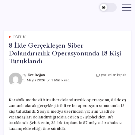
Skip
to
content
EĞITIM
8 İlde Gerçekleşen Siber
Dolandırıcılık Operasyonunda 18 Kişi
Tutuklandı
8
By
Ece Doğan
yorumlar kapalı
İlde
15 Mayıs 2026
1 Min Read
Gerçekleşen
Siber
Dolandırıcılık
Karabük merkezli bir siber dolandırıcılık operasyonu, 8 ilde eş
Operasyonunda
zamanlı olarak gerçekleştirildi ve bu operasyon sonucunda 18
18
Kişi
kişi tutuklandı. Sosyal medya üzerinden yatırım vaadiyle
Tutuklandı
vatandaşları dolandırdığı iddia edilen 27 şüpheliden, 18’i
için
tutuklandı. Şebekenin, 38 ilde toplamda 87 milyon lira haksız
kazanç elde ettiği öne sürüldü.