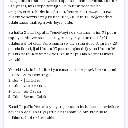
ettiği haftada, sunucu Zuhal Topal, kazananı duyurdu. Her bir
Buldu!
yarışmacı, misafirperverliğini ve mutfak becerilerini
için
sergileyerek rakiplerini ağırladı. Yemeklerin lezzeti, masa
düzeni ve servis hızı gibi unsurlar, 200 bin TL değerindeki
ödülü kazanmak için belirleyici oldu.
Bu hafta Zuhal Topal’la Yemekteyiz’de kazanan isim, 38 puan
toplayan Ali Bey oldu. Ali Bey, bu başarıyla birlikte büyük
ödülün sahibi oldu. Yarışmanın sonuçlarına göre, Alim Bey 28
puanla ikinci, İjlal Hanım 27 puanla üçüncü, Şeyma Hanım 26
puanla dördüncü ve Zekiye Hanım 22 puanla beşinci sırada
yer aldı.
Yemekteyiz’in bu haftaki yarışmacıları ise şu şekilde sıralandı:
1. Gün – Alim Demiroğlu
2. Gün – İjlal Güler
3. Gün – Zekiye Yıldız
4. Gün – Ali Özcan
5. Gün – Şeyma Çolak
Zuhal Topal’la Yemekteyiz yarışmasının bu haftası, izleyicilere
heyecan dolu anlar yaşattı ve kazananı ile birlikte büyük
ödülün sahibi de belli oldu.