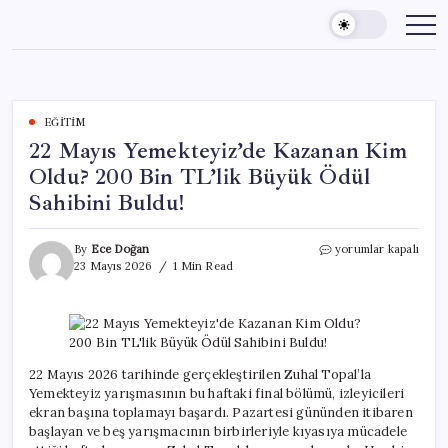
Skip
to
content
EĞITIM
22 Mayıs Yemekteyiz’de Kazanan Kim
Oldu? 200 Bin TL’lik Büyük Ödül
Sahibini Buldu!
22
By
Ece Doğan
yorumlar kapalı
Mayıs
23 Mayıs 2026
1 Min Read
Yemekteyiz’de
Kazanan
Kim
Oldu?
200
Bin
22 Mayıs 2026 tarihinde gerçekleştirilen Zuhal Topal’la
TL’lik
Yemekteyiz yarışmasının bu haftaki final bölümü, izleyicileri
Büyük
ekran başına toplamayı başardı. Pazartesi gününden itibaren
Ödül
başlayan ve beş yarışmacının birbirleriyle kıyasıya mücadele
Sahibini