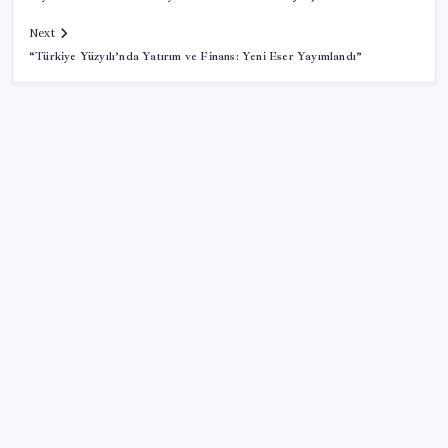
Next
“Türkiye Yüzyılı’nda Yatırım ve Finans: Yeni Eser Yayımlandı”
SON YAZILAR
Plajlarda yeni dönem Resmi Gazete’de yayımlandı:
Artık vatandaşlar da girebilecek
Altın Fiyatlarında Artış Beklentisi
Denizde can pazarı: Dalgalara kapılan 2 kişi
kurtarıldı, 14 yaşındaki çocuk boğuldu