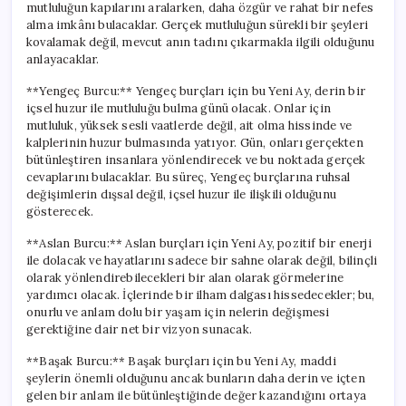
mutluluğun kapılarını aralarken, daha özgür ve rahat bir nefes
alma imkânı bulacaklar. Gerçek mutluluğun sürekli bir şeyleri
kovalamak değil, mevcut anın tadını çıkarmakla ilgili olduğunu
anlayacaklar.
**Yengeç Burcu:** Yengeç burçları için bu Yeni Ay, derin bir
içsel huzur ile mutluluğu bulma günü olacak. Onlar için
mutluluk, yüksek sesli vaatlerde değil, ait olma hissinde ve
kalplerinin huzur bulmasında yatıyor. Gün, onları gerçekten
bütünleştiren insanlara yönlendirecek ve bu noktada gerçek
cevaplarını bulacaklar. Bu süreç, Yengeç burçlarına ruhsal
değişimlerin dışsal değil, içsel huzur ile ilişkili olduğunu
gösterecek.
**Aslan Burcu:** Aslan burçları için Yeni Ay, pozitif bir enerji
ile dolacak ve hayatlarını sadece bir sahne olarak değil, bilinçli
olarak yönlendirebilecekleri bir alan olarak görmelerine
yardımcı olacak. İçlerinde bir ilham dalgası hissedecekler; bu,
onurlu ve anlam dolu bir yaşam için nelerin değişmesi
gerektiğine dair net bir vizyon sunacak.
**Başak Burcu:** Başak burçları için bu Yeni Ay, maddi
şeylerin önemli olduğunu ancak bunların daha derin ve içten
gelen bir anlam ile bütünleştiğinde değer kazandığını ortaya