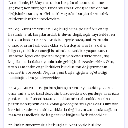
Bu nedenle, 16 Mayıs sıradan bir gün olmanın ötesine
geçiyor; her burç için farklı anlamlar, enerjiler ve önemli
değişimler sunuyor. Gelin, 16 Mayıs’ın burçlar üzerindeki
etkilerini birlikte inceleyelim.
**Koç Burcu:** Yeni Ay, Koç burçlarına pozitif bir enerji
kazandırarak karşılarında bir duvar değil, açılmayı bekleyen
bir kapı hissettirecek. Artık her şeyle savaşmak zorunda
olmadıklarını fark edecekler ve bu değişim onlara daha
bilgece, odaklı ve enerji israfından uzak bir yaşam tarzı
sunacak. İçsel enerjilerini doğru yönlendirdiklerinde, dış
koşulların da daha uyumlu hale geldiğini hissedecekler. Gün,
uzun zamandır engelledikleri bir durumu değiştirmenin
cesaretini verecek. Akşam, yeni başlangıçların getirdiği
mutluluğu deneyimleyecekler.
**Boğa Burcu:** Boğa burçları için Yeni Ay, maddi şeylerin
önemini ancak içsel düzenin bu sonuçları doğurduğunu açıkça
gösterecek. Ruhsal huzur ve saf kararlar almadıkları sürece,
pratik sonuçların daha kolay geleceğini anlayacaklar. Güvenlik
hissinin sadece maddi varlıklarla değil, aynı zamanda sağlam
manevi temellerle de bağlantılı olduğunu fark edecekler.
**İkizler Burcu:** İkizler burçları, Yeni Ay ile birlikte