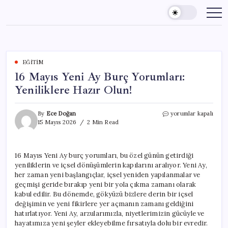
Skip
to
content
EĞITIM
16 Mayıs Yeni Ay Burç Yorumları:
Yeniliklere Hazır Olun!
16
By
Ece Doğan
yorumlar kapalı
Mayıs
15 Mayıs 2026
2 Min Read
Yeni
Ay
Burç
16 Mayıs Yeni Ay burç yorumları, bu özel günün getirdiği
Yorumları:
yeniliklerin ve içsel dönüşümlerin kapılarını aralıyor. Yeni Ay,
Yeniliklere
Hazır
her zaman yeni başlangıçlar, içsel yeniden yapılanmalar ve
Olun!
geçmişi geride bırakıp yeni bir yola çıkma zamanı olarak
için
kabul edilir. Bu dönemde, gökyüzü bizlere derin bir içsel
değişimin ve yeni fikirlere yer açmanın zamanı geldiğini
hatırlatıyor. Yeni Ay, arzularımızla, niyetlerimizin gücüyle ve
hayatımıza yeni şeyler ekleyebilme fırsatıyla dolu bir evredir.