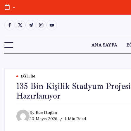
Skip
-
to
content
https://www.facebook.com/
https://twitter.com/
https://t.me/
https://www.instagram.com/
https://youtube.com/
ANA SAYFA
E
EĞITIM
135 Bin Kişilik Stadyum Proje
Hazırlanıyor
By
Ece Doğan
20 Mayıs 2026
1 Min Read