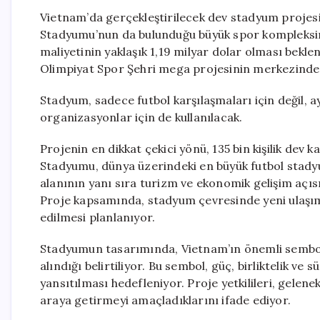
Vietnam’da gerçekleştirilecek dev stadyum projesi
Stadyumu’nun da bulunduğu büyük spor kompleksin
maliyetinin yaklaşık 1,19 milyar dolar olması bekle
Olimpiyat Spor Şehri mega projesinin merkezinde 
Stadyum, sadece futbol karşılaşmaları için değil, a
organizasyonlar için de kullanılacak.
Projenin en dikkat çekici yönü, 135 bin kişilik dev
Stadyumu, dünya üzerindeki en büyük futbol stady
alanının yanı sıra turizm ve ekonomik gelişim açı
Proje kapsamında, stadyum çevresinde yeni ulaşım 
edilmesi planlanıyor.
Stadyumun tasarımında, Vietnam’ın önemli sembol
alındığı belirtiliyor. Bu sembol, güç, birliktelik v
yansıtılması hedefleniyor. Proje yetkilileri, gelen
araya getirmeyi amaçladıklarını ifade ediyor.