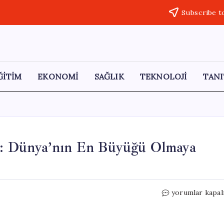
Subscribe t
ĞİTİM
EKONOMİ
SAĞLIK
TEKNOLOJİ
TANI
si: Dünya’nın En Büyüğü Olmaya
135
yorumlar kapal
Bin
Kişilik
Stadyum