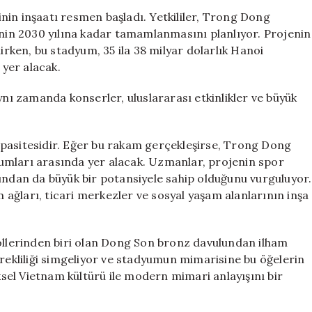
Projesi:
nin inşaatı resmen başladı. Yetkililer, Trong Dong
Dünya’nın
in 2030 yılına kadar tamamlanmasını planlıyor. Projenin
En
nirken, bu stadyum, 35 ila 38 milyar dolarlık Hanoi
Büyüğü
yer alacak.
Olmaya
Hazırlanıyor
ynı zamanda konserler, uluslararası etkinlikler ve büyük
için
 kapasitesidir. Eğer bu rakam gerçekleşirse, Trong Dong
umları arasında yer alacak. Uzmanlar, projenin spor
sından da büyük bir potansiyele sahip olduğunu vurguluyor.
ağları, ticari merkezler ve sosyal yaşam alanlarının inşa
lerinden biri olan Dong Son bronz davulundan ilham
e sürekliliği simgeliyor ve stadyumun mimarisine bu öğelerin
eksel Vietnam kültürü ile modern mimari anlayışını bir