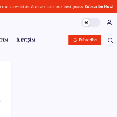
o our newsletter & never miss our best posts.
Subscribe Now!
TIM
İLETİŞİM
Subscribe
SON YAZILAR
ı
Bakan Işıkhan açıkladı! Tekstil sektörüne
yönelik işbirliği protokolü imzalandı