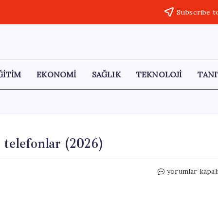
Subscribe t
ĞİTİM
EKONOMİ
SAĞLIK
TEKNOLOJİ
TANI
 telefonlar (2026)
10.000
yorumlar kapal
TL’ye
alınabilecek
en
iyi