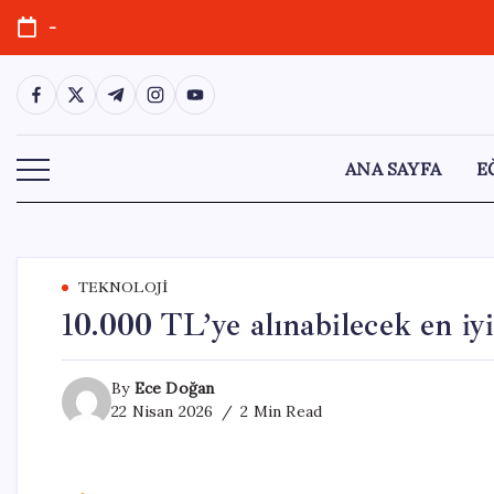
Skip
-
to
content
https://www.facebook.com/
https://twitter.com/
https://t.me/
https://www.instagram.com/
https://youtube.com/
ANA SAYFA
E
TEKNOLOJI
10.000 TL’ye alınabilecek en iyi
By
Ece Doğan
22 Nisan 2026
2 Min Read