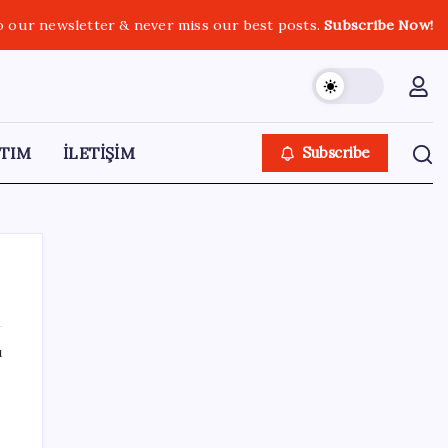
o our newsletter & never miss our best posts.
Subscribe Now!
TIM
İLETİŞİM
Subscribe
ı
SON YAZILAR
Bakan Işıkhan açıkladı! Tekstil sektörüne
yönelik işbirliği protokolü imzalandı