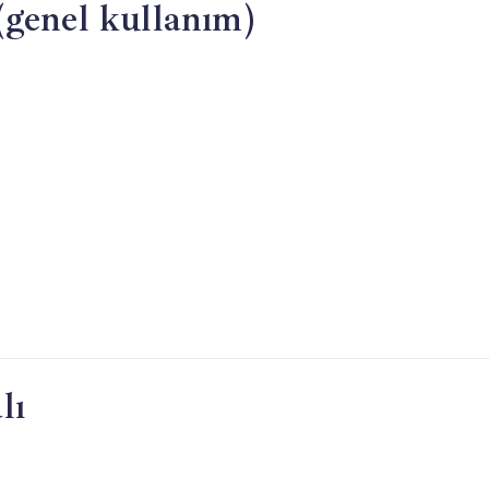
(genel kullanım)
telefonlar
(2026)
için
lı