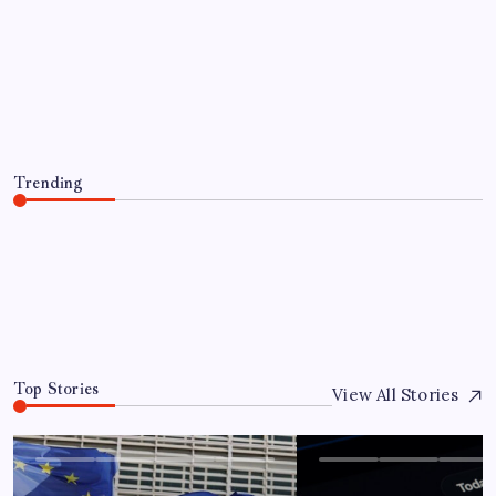
EĞITIM
AB’den 348 uyduluk güvenlik iletişim
ağına onay
By
Ece Doğan
8 Ağustos 2026
Trending
AB’den 348 uyduluk güvenlik iletişim ağına onay
8 Ağustos 2026
0
Top Stories
View All Stories