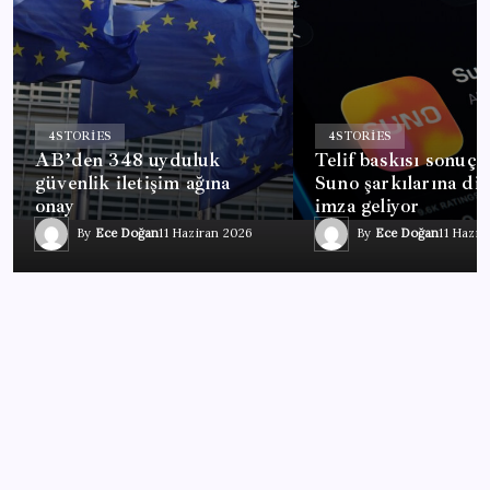
4
STORIES
4
STORIES
AB’den 348 uyduluk
Telif baskısı sonuç 
güvenlik iletişim ağına
Suno şarkılarına diji
onay
imza geliyor
By
Ece Doğan
11 Haziran 2026
By
Ece Doğan
11 Hazir
EĞITIM
Trump: İran, ABD helikopterini düşürdü,