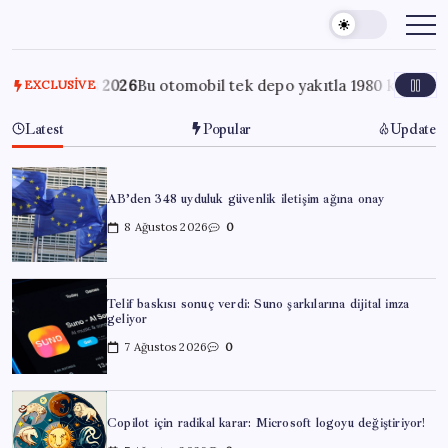
Skip
to
content
Ağustos 2026
Bu otomobil tek depo yakıtla 1980 kilometre gitti:
EXCLUSIVE
Latest
Popular
Update
AB’den 348 uyduluk güvenlik iletişim ağına onay
8 Ağustos 2026
0
Telif baskısı sonuç verdi: Suno şarkılarına dijital imza
geliyor
7 Ağustos 2026
0
Copilot için radikal karar: Microsoft logoyu değiştiriyor!