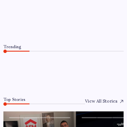
Bozüyük’te toplum destekli polisler 64
vatandaşı güvenlik konusunda
bilinçlendirdi
By
Ece Doğan
10 Ağustos 2026
Trending
Bozüyük’te toplum destekli polisler 64 vatandaşı güvenlik
konusunda bilinçlendirdi
10 Ağustos 2026
0
Top Stories
View All Stories