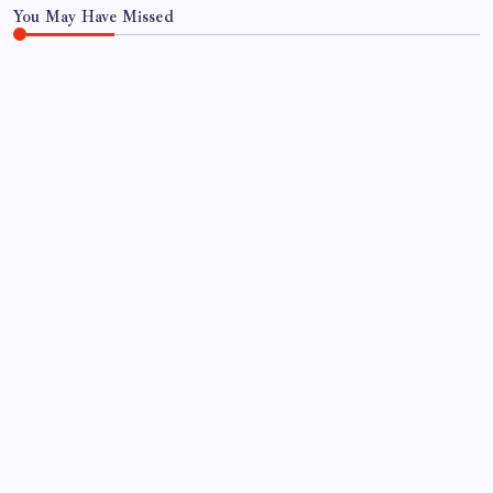
You May Have Missed
EĞITIM
Bozüyük’te toplum destekli polisler 64 vatandaşı
güvenlik konusunda bilinçlendirdi
By
Ece Doğan