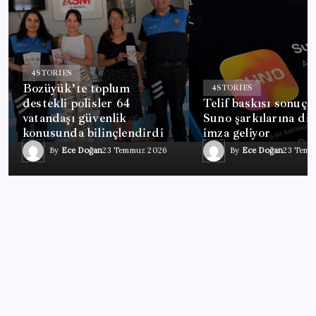
4
STORIES
Bozüyük’te toplum
4
STORIES
destekli polisler 64
Telif baskısı sonuç 
vatandaşı güvenlik
Suno şarkılarına diji
konusunda bilinçlendirdi
imza geliyor
By
Ece Doğan
23 Temmuz 2026
By
Ece Doğan
23 Temm