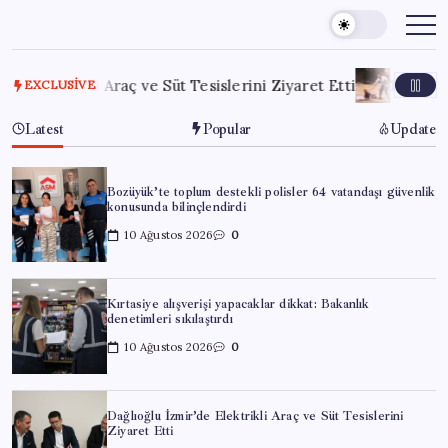
Skip
to
content
trikli Araç ve Süt Tesislerini Ziyaret Etti
10 Ağustos 2026
K
EXCLUSIVE
Latest
Popular
Update
Bozüyük’te toplum destekli polisler 64 vatandaşı güvenlik
konusunda bilinçlendirdi
10 Ağustos 2026
0
Kırtasiye alışverişi yapacaklar dikkat: Bakanlık
denetimleri sıkılaştırdı
10 Ağustos 2026
0
Dağlıoğlu İzmir’de Elektrikli Araç ve Süt Tesislerini
Ziyaret Etti