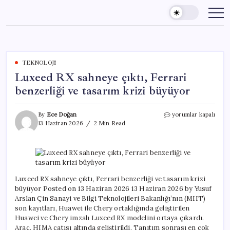
Skip
to
content
TEKNOLOJI
Luxeed RX sahneye çıktı, Ferrari
benzerliği ve tasarım krizi büyüyor
Luxeed
By
Ece Doğan
yorumlar kapalı
RX
13 Haziran 2026
2 Min Read
sahneye
çıktı,
Ferrari
benzerliği
ve
tasarım
Luxeed RX sahneye çıktı, Ferrari benzerliği ve tasarım krizi
krizi
büyüyor Posted on 13 Haziran 2026 13 Haziran 2026 by Yusuf
büyüyor
Arslan Çin Sanayi ve Bilgi Teknolojileri Bakanlığı’nın (MIIT)
için
son kayıtları, Huawei ile Chery ortaklığında geliştirilen
Huawei ve Chery imzalı Luxeed RX modelini ortaya çıkardı.
Araç, HIMA çatısı altında geliştirildi. Tanıtım sonrası en çok