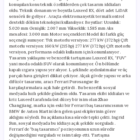
konuşulan konu teknik özelliklerden çok tasarım iddiaları
oldu. Teknik donanım ve boyutla Luxeed RX, dört adet LiDAR
sensörü ile geliyor . Araçta elektromanyetik termal kontrol
destekli döküm teknolojisi kullanılıyor. Boyutlar: Uzunluk:
5.020 mm Genişlik: 2.007 mm Yükseklik: 1.585 mm Aks
mesafesi: 3.000 mm Motor seçenekleri Model iki farklı güç
seçeneği sunuyor: Tek motorlu versiyon: 277 kW (372 hp) Çift
motorlu versiyon: 160 kW (215 hp) 277 kW (372 hp) Çift motorlu
versiyon, performans odaklı kullanım için konumlanıyor .
Tasarım yaklaşımı ve benzerlik tartışması Luxeed RX, “FUV”
yani moda odaklı SUV olarak konumlanıyor. Ön bölümde
kapalı ızgara yapısı yer alıyor. L şeklinde aydınlatmalar ve üç
parçalı hava girişleri dikkat çekiyor. Alçak gövde yapısı ve arka
difüzör tasarımı, aracı Ferrari Purosangue ile
karşılaştırmalara açık hale getirdi . Bu benzerlik sosyal
medyada hızlı şekilde gündem oldu. Tasarım ekibi iddiaları ve
kriz Luxeed tarafında üst düzey bir isim olan Zhao
Changjiang, marka için eski bir Ferrari baş tasarımcısının ve
BMW ile Aston Martin’den gelen şasi ekiplerinin görev
aldığını söyledi. Bu açıklama kısa sürede tepki çekti. Ingrid
Sun, sosyal medyada bu iddiayı açık şekilde sorguladı .
Ferrari’de “baş tasarımcı” pozisyonunun uzun süredir
değişmediğini vurguladı ve isim talep etti. Tartışma