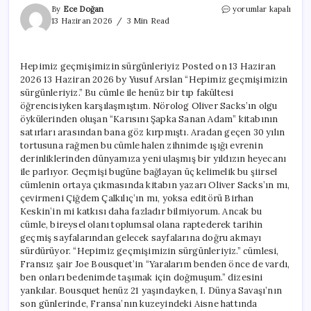
Hepimiz
By
Ece Doğan
yorumlar kapalı
geçmişimizin
13 Haziran 2026
3 Min Read
sürgünleriyiz
için
Hepimiz geçmişimizin sürgünleriyiz Posted on 13 Haziran
2026 13 Haziran 2026 by Yusuf Arslan “Hepimiz geçmişimizin
sürgünleriyiz.” Bu cümle ile henüz bir tıp fakültesi
öğrencisiyken karşılaşmıştım. Nörolog Oliver Sacks’ın olgu
öykülerinden oluşan “Karısını Şapka Sanan Adam” kitabının
satırları arasından bana göz kırpmıştı. Aradan geçen 30 yılın
tortusuna rağmen bu cümle halen zihnimde ışığı evrenin
derinliklerinden dünyamıza yeni ulaşmış bir yıldızın heyecanı
ile parlıyor. Geçmişi bugüne bağlayan üç kelimelik bu şiirsel
cümlenin ortaya çıkmasında kitabın yazarı Oliver Sacks’ın mı,
çevirmeni Çiğdem Çalkılıç’ın mı, yoksa editörü Birhan
Keskin’in mi katkısı daha fazladır bilmiyorum. Ancak bu
cümle, bireysel olanı toplumsal olana raptederek tarihin
geçmiş sayfalarından gelecek sayfalarına doğru akmayı
sürdürüyor. “Hepimiz geçmişimizin sürgünleriyiz.” cümlesi,
Fransız şair Joe Bousquet’in “Yaralarım benden önce de vardı,
ben onları bedenimde taşımak için doğmuşum.” dizesini
yankılar. Bousquet henüz 21 yaşındayken, I. Dünya Savaşı’nın
son günlerinde, Fransa’nın kuzeyindeki Aisne hattında