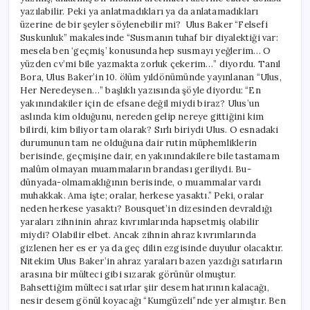
yazılabilir. Peki ya anlatmadıkları ya da anlatamadıkları
üzerine de bir şeyler söylenebilir mi? Ulus Baker “Felsefi
Suskunluk” makalesinde “Susmanın tuhaf bir diyalektiği var:
mesela ben ‘geçmiş’ konusunda hep susmayı yeğlerim… O
yüzden cv’mi bile yazmakta zorluk çekerim…” diyordu. Tanıl
Bora, Ulus Baker’in 10. ölüm yıldönümünde yayınlanan “Ulus,
Her Neredeysen…” başlıklı yazısında şöyle diyordu: “En
yakınındakiler için de efsane değil miydi biraz? Ulus’un
aslında kim olduğunu, nereden gelip nereye gittiğini kim
bilirdi, kim biliyor tam olarak? Sırlı biriydi Ulus. O esnadaki
durumunun tam ne olduğuna dair rutin müphemliklerin
berisinde, geçmişine dair, en yakınındakilere bile tastamam
malûm olmayan muammaların brandası geriliydi. Bu-
dünyada-olmamaklığının berisinde, o muammalar vardı
muhakkak. Ama işte; oralar, herkese yasaktı.” Peki, oralar
neden herkese yasaktı? Bousquet’in dizesinden devraldığı
yaraları zihninin ahraz kıvrımlarında hapsetmiş olabilir
miydi? Olabilir elbet. Ancak zihnin ahraz kıvrımlarında
gizlenen her es er ya da geç dilin ezgisinde duyulur olacaktır.
Nitekim Ulus Baker’in ahraz yaraları bazen yazdığı satırların
arasına bir mülteci gibi sızarak görünür olmuştur.
Bahsettiğim mülteci satırlar şiir desem hatırının kalacağı,
nesir desem gönül koyacağı “Kumgüzeli”nde yer almıştır. Ben