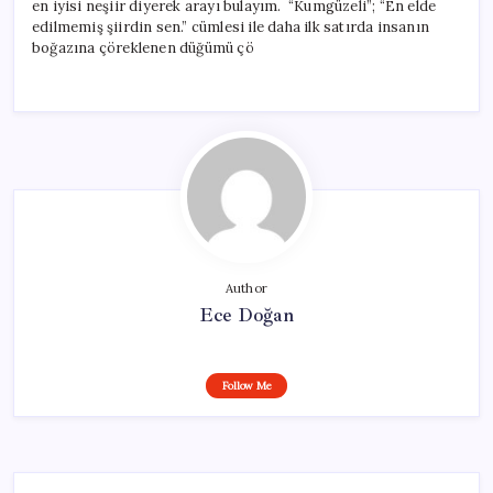
en iyisi neşiir diyerek arayı bulayım. “Kumgüzeli”; “En elde
edilmemiş şiirdin sen.” cümlesi ile daha ilk satırda insanın
boğazına çöreklenen düğümü çö
Author
Ece Doğan
Follow Me