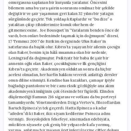
omurgasına saplanan bir kurşunla yaralanır. Öncesini
bilemem ama bu yara şairin sonrasını onulmaz bir şekilde
değiştirir ve şair yaşamının geri kalan 32 yılını bir yatağın
sürgününde geçirir. Tek yoldaşı kitaplardır ve “bu dize” o
yataktan çıkıp zihinlerimize konuk olur hem de
gitmemecesine. Joe Bousquet’in “Yaralarım benden önce de
vardı, ben onları bedenimde taşımak için doğmuşum” dizesi,
17 Temmuz 2007’de Birikim dergisinde Ulus Baker’in
satırlarına da başlık olur. Kıbrıs’ta yaşayan bir ailenin çocuğu
olan Baker, benim için hâlâ muamma olan bir nedenle,
Leningrad’da doğmuştur. Psikiyatr bir baba ile şair bir
annenin oğlu olan Baker, çocukluğunu ve ilk gençliğini
Kıbrıs’ta geçirir. Akademisyen olduktan sonra da hiçbir
acelesi olmadan, her harfin hakkını vererek anlattığı dersler
onun diline sinmişti. Kendine has kazakları, çamaşır ipiyle
bağladığı pantolonu ve bir camı eksik gözlüğüyle ana akım
akademisyen kimliğinin çok ötesinde bir figürdü. Elinden
düşürmediği Samsun 216 sigarası ve votkası da bu portreyi
tamamlıyordu. Yönetmenlerden Dziga Vertov’u, filozoflardan
Baruch Spinoza’yı tek geçerdi. Hatta Spinoza o kadar
“aileden”di ki Baker, ikiz siyam kedilerine Psinoza adını
vermişti. Sosyolojiden felsefeye, sinemadan edebiyata,
müzikten siyasete çok geniş bir yelpazede kafa yormuş,
yazmış, anlatmış bir insanın üretimleri üzerine ciltler dolusu