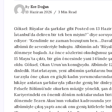
By
Ece Doğan
13 Haziran 2026
3 Min Read
Göksel: Rüyalar da şarkılar gibi Posted on 13 Haz
İstanbul’da deliren bir tek ben miyim?” diye soruyo
ediyor: “Kendimle ne zaman bozuştum ben….Davalı 
albümü ile sevenleriyle buluştu. Albümün adı “Rüyala
dönmeye başladı. Az önce sözlerini okuduğunuz şa
15 Mayıs’ta çıktı, bir gün öncesinde yani 14’ünde 
oldu. Göksel, Okan Urun’un konuğuydu. Albümde 12 şa
dinledik. Hatırlatayım, yeni albümün şarkılarını bu
tarzıyla öne çıkan en güçlü kadın yorumcularından b
hikâye anlatan şarkılarıyla yıllardır geniş bir dinle
Felsefe Bölümü’nde okurken müziğe yöneldi, şan der
Kariyerindeki en önemli dönüm noktalarından biri 
dönemde Sezen Aksu’nun vokalist kadrosunda yer a
albümüyle çıkış yaptı ancak onu geniş kitlelerle b