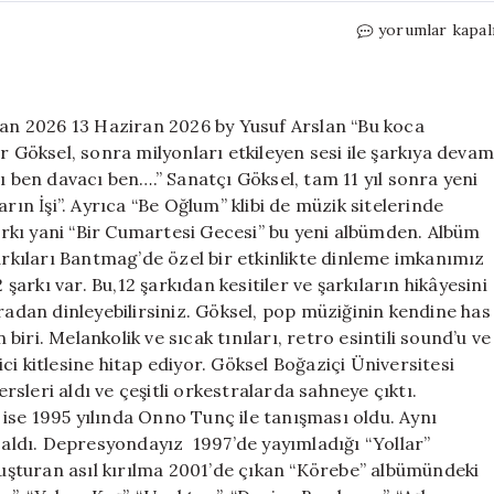
Göksel:
yorumlar kapal
Rüyalar
da
şarkılar
gibi
iran 2026 13 Haziran 2026 by Yusuf Arslan “Bu koca
için
r Göksel, sonra milyonları etkileyen sesi ile şarkıya devam
ben davacı ben….” Sanatçı Göksel, tam 11 yıl sonra yeni
rın İşi”. Ayrıca “Be Oğlum” klibi de müzik sitelerinde
rkı yani “Bir Cumartesi Gecesi” bu yeni albümden. Albüm
şarkıları Bantmag’de özel bir etkinlikte dinleme imkanımız
rkı var. Bu,12 şarkıdan kesitiler ve şarkıların hikâyesini
radan dinleyebilirsiniz. Göksel, pop müziğinin kendine has
iri. Melankolik ve sıcak tınıları, retro esintili sound’u ve
yici kitlesine hitap ediyor. Göksel Boğaziçi Üniversitesi
sleri aldı ve çeşitli orkestralarda sahneye çıktı.
ise 1995 yılında Onno Tunç ile tanışması oldu. Aynı
ldı. Depresyondayız 1997’de yayımladığı “Yollar”
uluşturan asıl kırılma 2001’de çıkan “Körebe” albümündeki