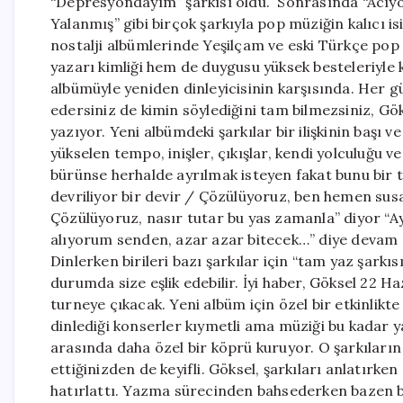
“Depresyondayım” şarkısı oldu. Sonrasında “Acıyor”
Yalanmış” gibi birçok şarkıyla pop müziğin kalıcı i
nostalji albümlerinde Yeşilçam ve eski Türkçe pop 
yazarı kimliği hem de duygusu yüksek besteleriyle k
albümüyle yeniden dinleyicisinin karşısında. Her gün 
edersiniz de kimin söylediğini tam bilmezsiniz, Gök
yazıyor. Yeni albümdeki şarkılar bir ilişkinin başı v
yükselen tempo, inişler, çıkışlar, kendi yolculuğu v
bürünse herhalde ayrılmak isteyen fakat bunu bir t
devriliyor bir devir / Çözülüyoruz, ben hemen sus
Çözülüyoruz, nasır tutar bu yas zamanla” diyor “A
alıyorum senden, azar azar bitecek…” diye devam ed
Dinlerken birileri bazı şarkılar için “tam yaz şarkı
durumda size eşlik edebilir. İyi haber, Göksel 22 
turneye çıkacak. Yeni albüm için özel bir etkinlikte 
dinlediği konserler kıymetli ama müziği bu kadar 
arasında daha özel bir köprü kuruyor. O şarkıları
ettiğinizden de keyifli. Göksel, şarkıları anlatırke
hatırlattı. Yazma sürecinden bahsederken bazen bi