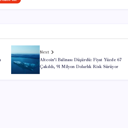
Next
n
Altcoin’i Balinası Düşürdü: Fiyat Yüzde 67
Çakıldı, 91 Milyon Dolarlık Risk Sürüyor
Office Lisans Satın Al