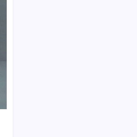
Yunanistan’dan Marmaris’e 2 bin 768 kişi
birden akın etti
Dolar/TL tarihi zirvesini yeniledi: Dünyada
düşüyor, Türkiye’de rekor kırıyor
5.1 milyon emekliye 3552 TL fark ödemesi
Dev otomotiv fabrikası için şehir inşa
ettiler: Tek başına dünyaya yetiyor
Yurt Dışından Öğrenci Kabul Sınavı başvuru
süresi uzatıldı
Eyüpsultan Belediyesi CHP’de kalıyor:
Belediye Başkanı Mithat Bülent Özmen’den
açıklama geldi
Akın Gürlek duyurdu… Yasadışı bahis
soruşturması: 33 gözaltı kararı
Bakanlık duyurdu… 52 ilde suç örgütlerini
övenlere operasyon: 216 şüpheli yakalandı