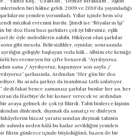
, “Yalnız Kuş”, “Uzaktan”, “Denize Bıraksam”, “Aşkın
simlerinden biri hâline geldi. 2009 ve 2010’da yayımladığı
şarkılarını yeniden yorumladı. Yıllar içinde hem söz
endi müzikal evrenini kurdu. Şimdi ise “Rüyaların İşi”
bir doz Hani bazı şarkıları çok iyi bilirsiniz, eşlik
sel de öyle melodilerin sahibi. Hikâyesi olan şarkılar
e sonu gibi mesela. Belirsizlikler, oyunlar, sonrasında
e ayrılığın gelişiyle başlayan veda hâli… Albüm ete kemiğe
ürlü beceremeyen bir çifte benzerdi. “Ayrılıyoruz,
adım sana / Ayrılıyoruz, kapanıyor son sayfa /
yrılıyoruz” şarkısında. Ardından “Her gün bir doz
iyor. Bu arada şarkıyı da inanılmaz tatlı anlatıyor.
sı” dedi fakat bence zamansız şarkılar bunlar her an, her
Haziran’da Harbiye’de bir konser verecek ve ardından
bir araya gelmek de çok iyi fikirdi. Tabii binlerce kişinin
yakından dinlemek, duymak da sanatçı ve dinleyen
n hikâyelerini bizzat yaratıcısından duymak tahmin
n de aslında neden hâlâ bu kadar sevildiğini yeniden
r fikrin günlerce içinde büyüdüğünü, bazen de bir