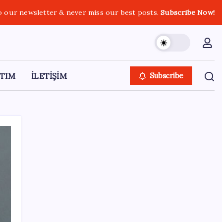
o our newsletter & never miss our best posts.
Subscribe Now!
TIM
İLETİŞİM
Subscribe
SON YAZILAR
Bakan Işıkhan açıkladı! Tekstil sektörüne
yönelik işbirliği protokolü imzalandı